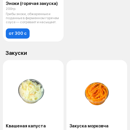
Эноки (горячая закуска)
200гр.
Грибы эноки, обжаренные и
поданные в фирменном горячем
соусе — согревает и насыщает.
от 300 c
Закуски
Квашеная капуста
Закуска морковча