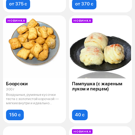
от 375 c
от 370 c
НОВИНКА
НОВИНКА
Боорсоки
Пампушка (с жареным
луком и перцем)
300 г
Воздушные, румяные кусочки
теста с золотистой корочкой —
мягкие внутри и идеально
подходят
150 c
40 c
НОВИНКА