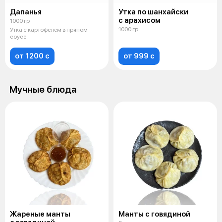
Дапанья
Утка по шанхайски
с арахисом
1000 гр
1000 гр.
Утка с картофелем в пряном
соусе
от 1200 c
от 999 c
Мучные блюда
Жареные манты
Манты с говядиной