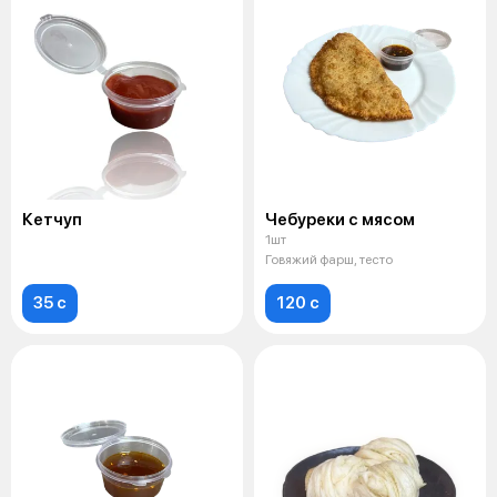
Кетчуп
Чебуреки с мясом
1шт
Говяжий фарш, тесто
35 c
120 c