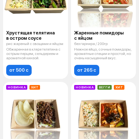
Хрустящая телятина
Жаренные помидоры
в остром соусе
с яйцом
рис жареный с овощами и яйцом
без гарнира / 200гр
Обжаренная в кляре телятина с
Нежное яйцо, сочные помидоры,
острым перцем, сельдереем и
ароматные специи и простой, но
ароматной кинзой.
очень насыщенный вкус.
от 500 c
от 265 c
НОВИНКА
ХИТ
НОВИНКА
ВЕГГИ
ХИТ