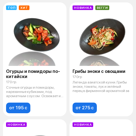
ТОП
ХИТ
НОВИНКА
ВЕГГИ
Огурцы и помидоры по-
Грибы эноки с овощами
китайски
170гр
170 гр.
Легенда азиатской кухни. Грибы
эноки, томаты, лук и зелёный
Сочные огурцы и помидоры,
перец в фирменной ароматной за
нарезанные кубиками, под
ароматным соусом. Освежает и
удивляет.
от 195 c
от 275 c
НОВИНКА
НОВИНКА