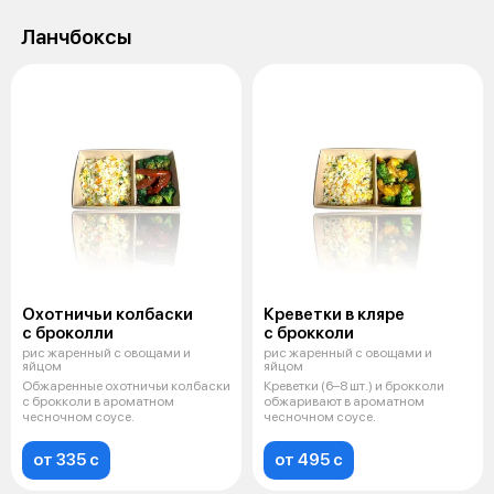
Ланчбоксы
Охотничьи колбаски
Креветки в кляре
с броколли
с брокколи
рис жаренный с овощами и
рис жаренный с овощами и
яйцом
яйцом
Обжаренные охотничьи колбаски
Креветки (6–8 шт.) и брокколи
с брокколи в ароматном
обжаривают в ароматном
чесночном соусе.
чесночном соусе.
от 335 c
от 495 c