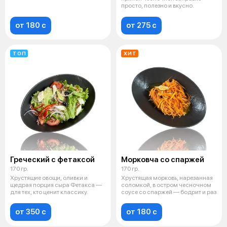
мо
просто, полезно и вкусно.
от 180 c
от 275 c
ТОП
ХИТ
Греческий с фетаксой
Морковча со спаржей
170 гр.
170 гр.
Хрустящие овощи, оливки и
Хрустящая морковь, нарезанная
щедрая порция сыра Фетакса —
соломкой, в остром чесночном
для тех, кто ценит классику.
соусе со спаржей — бодрит и раз
от 350 c
от 180 c