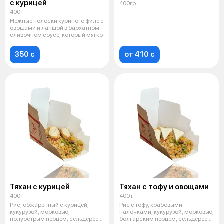
с курицей
400гр
400 г
Нежные полоски куриного филе с
овощами и лапшой в бархатном
сливочном соусе, который мягко
350 c
от 410 c
Тяхан с курицей
Тяхан с тофу и овощами
400 г
400 г
Рис, обжаренный с курицей,
Рис с тофу, крабовыми
кукурузой, морковью,
палочками, кукурузой, морковью,
полуострым перцем, сельдереем
болгарским перцем, сельдереем