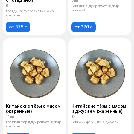
с говядиной
5 шт.
5 шт.
Говядина ,лук репчатый,жир
говяжий
Говядина ,лук репчатый,жир
говяжий
от 375 c
от 370 c
Китайские тёзы с мясом
Китайские тёзы с мясом
(жаренные)
и джусаем (жаренные)
12 шт.
12 шт.
Говяжий фарш,лук репчатый,жир
Говяжий фарш,яйца,джусай
говяжий