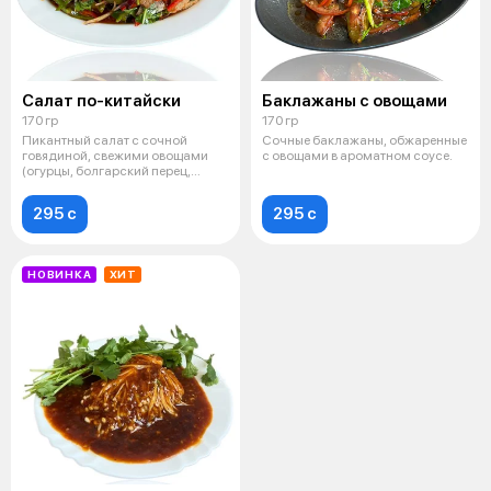
Салат по-китайски
Баклажаны с овощами
170 гр
170 гр
Пикантный салат с сочной
Сочные баклажаны, обжаренные
говядиной, свежими овощами
с овощами в ароматном соусе.
(огурцы, болгарский перец,
красный лук
295 c
295 c
НОВИНКА
ХИТ