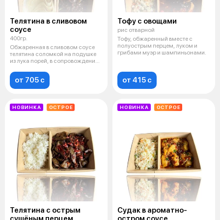
Телятина в сливовом
Тофу с овощами
соусе
рис отварной
400гр.
Тофу, обжаренный вместе с
полуострым перцем, луком и
Обжаренная в сливовом соусе
грибами муэр и шампиньонами.
телятина соломкой на подушке
из лука порей, в сопровождении
не
от 705 c
от 415 c
НОВИНКА
ОСТРОЕ
НОВИНКА
ОСТРОЕ
Телятина с острым
Судак в ароматно-
сушёным перцем
остром соусе