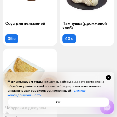
Соус для пельменей
Пампушка(дрожжевой
хлеб)
35 c
40 c
Мы используем куки.
Пользуясь сайтом, вы даёте согласие на
обработку файлов cookie вашего браузера и использование
аналитических сервисов согласно нашей
политике
конфиденциальности
.
ОК
Чебуреки с джсуаем
2шт