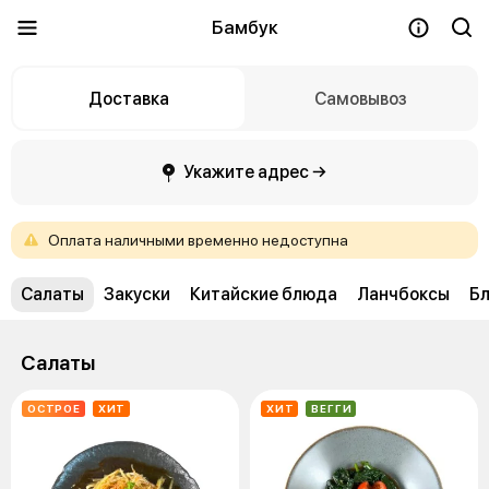
Бамбук
Доставка
Самовывоз
Укажите адрес →
Оплата
наличными
временно
недоступна
Салаты
Закуски
Китайские блюда
Ланчбоксы
Бл
Салаты
ОСТРОЕ
ХИТ
ХИТ
ВЕГГИ