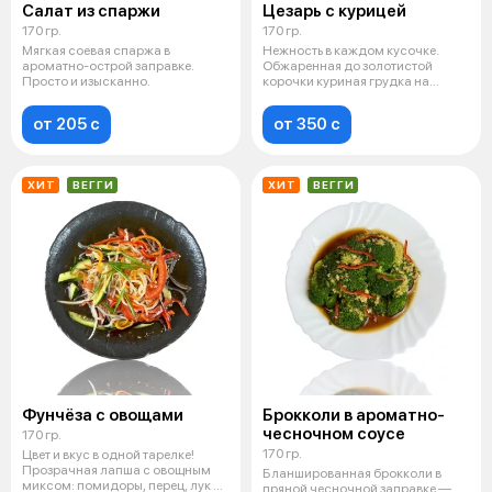
Салат из спаржи
Цезарь с курицей
170 гр.
170 гр.
Мягкая соевая спаржа в
Нежность в каждом кусочке.
ароматно-острой заправке.
Обжаренная до золотистой
Просто и изысканно.
корочки куриная грудка на
подушке из с
от 205 c
от 350 c
ХИТ
ВЕГГИ
ХИТ
ВЕГГИ
Фунчёза с овощами
Брокколи в ароматно-
чесночном соусе
170 гр.
170 гр.
Цвет и вкус в одной тарелке!
Прозрачная лапша с овощным
Бланшированная брокколи в
миксом: помидоры, перец, лук и
пряной чесночной заправке —