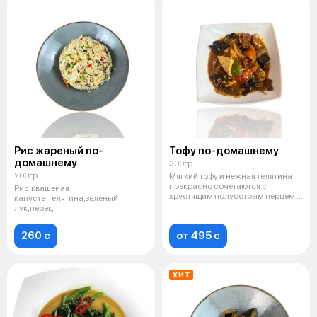
Рис жареный по-
Тофу по-домашнему
домашнему
300гр
200гр
Мягкий тофу и нежная телятина
прекрасно сочетаются с
Рис,квашеная
хрустящим полуострым перцем и
капуста,телятина,зеленый
древесн
лук,перец
260 c
от 495 c
ХИТ