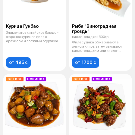
Курица Гунбао
Рыба "Виноградная
гроздь"
Знаменитое китайское блюдо -
жареное куриное филе с
кисло-сладкий500гр.
арахисом и свежими огурчиками
Филе судака обжаривают в
в сочета
легком кляре, затем заливают
кисло-сладким или кисло-
острым соусо
от 495 c
от 1700 c
ОСТРОЕ
НОВИНКА
ОСТРОЕ
НОВИНКА