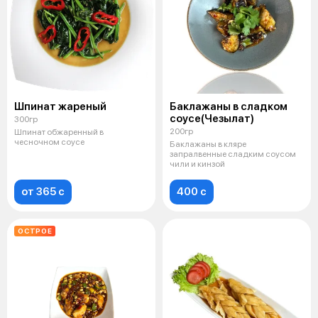
Шпинат жареный
Баклажаны в сладком
соусе(Чезылат)
300гр
200гр
Шпинат обжаренный в
чесночном соусе
Баклажаны в кляре
запралвенные сладким соусом
чили и кинзой
от 365 c
400 c
ОСТРОЕ