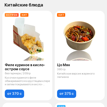
Китайские блюда
ОСТРОЕ
ХИТ
ХИТ
Филе куриное в кисло-
Цо Мян
остром соусе
380 гр.
без гарнира / 200гр
Китайская версия жареного
лагмана
Кусочки куриного филе
обжариваются в хрустящем кляре
и затем покрываются кисло-
острым соус
от 370 c
от 375 c
ТОП