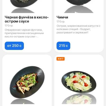
Черная фунчёза в кисло-
Чимчи
остром соусе
170 гр.
170 гр.
Острая, маринованная капуста с
нотками специй - бодрит,
Отваренная черная фунчеза,
разогревает и заряжает!
приправленная насыщенным
кисло-острым соусом -
пикантно, сочно,
от 250 c
215 c
ХИТ