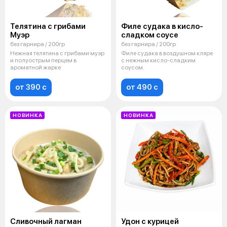
Телятина с грибами
Филе судака в кисло-
Муэр
сладком соусе
без гарнира / 200гр
без гарнира / 200гр
Нежная телятина с грибами муэр
Филе судака в воздушном кляре
и полуострым перцем в
с нежным кисло-сладким
ароматной жарке
соусом.
от 390 c
от 490 c
НОВИНКА
НОВИНКА
Сливочный лагман
Удон с курицей