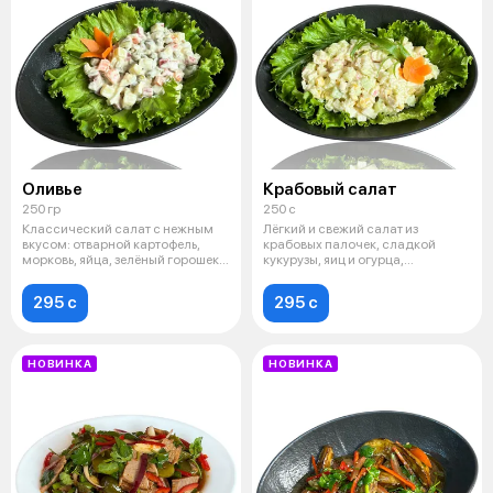
Оливье
Крабовый салат
250 гр
250 с
Классический салат с нежным
Лёгкий и свежий салат из
вкусом: отварной картофель,
крабовых палочек, сладкой
морковь, яйца, зелёный горошек и
кукурузы, яиц и огурца,
м
заправленный не
295 c
295 c
НОВИНКА
НОВИНКА