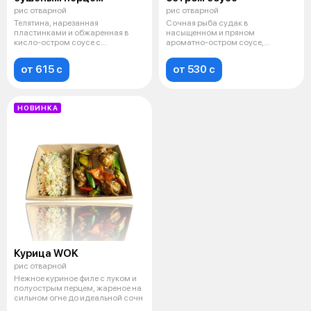
рис отварной
рис отварной
Телятина, нарезанная
Сочная рыба судак в
пластинками и обжаренная в
насыщенном и пряном
кисло-остром соусе с
ароматно-остром соусе,
добавлением сушёного
который пробуждает аппетит.
от 615 c
от 530 c
НОВИНКА
Курица WOK
рис отварной
Нежное куриное филе с луком и
полуострым перцем, жареное на
сильном огне до идеальной сочн