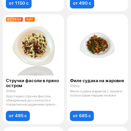
от 1150 c
от 490 c
ОСТРОЕ
ХИТ
Стручки фасоли в пряно
Филе судака на жаровне
остром
300гр
300гр
Филе судака жареное с луком и
полуострым перцем на воке
Хрустящие стручки фасоли,
обжаренные до сочности и
покрытые насыщенным пряно-
острым соусом
от 495 c
от 685 c