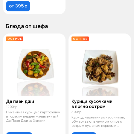
от 395 c
Блюда от шефа
ОСТРОЕ
ОСТРОЕ
Да паэн джи
Курица кусочками
в пряно остром
1200гр
300гр
Пикантная курица с картофелем
и горьким перцем - знаменитый
Курицу, нарезанную кусочками,
Да Паэн Джи из Хэнани.
обжаривают в нежном кляре с
острым сушеным перцем и
китайски