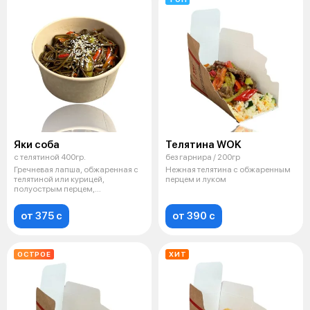
Яки соба
Телятина WOK
с телятиной 400гр.
без гарнира / 200гр
Гречневая лапша, обжаренная с
Нежная телятина с обжаренным
телятиной или курицей,
перцем и луком
полуострым перцем,
баклажанами, луко
от 375 c
от 390 c
ОСТРОЕ
ХИТ