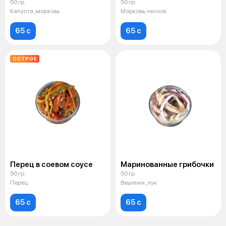
50 гр.
50 гр.
Капуста ,морковь
Морковь,чеснок
65 c
65 c
ОСТРОЕ
Перец в соевом соусе
Маринованные грибочки
50 гр.
50 гр.
Перец
Вешенки ,лук
65 c
65 c