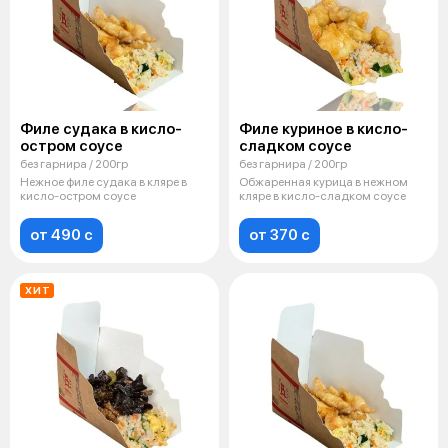
Филе судака в кисло-
Филе куриное в кисло-
остром соусе
сладком соусе
без гарнира / 200гр
без гарнира / 200гр
Нежное филе судака в кляре в
Обжаренная курица в нежном
кисло-остром соусе
кляре в кисло-сладком соусе
от 490 c
от 370 c
ХИТ