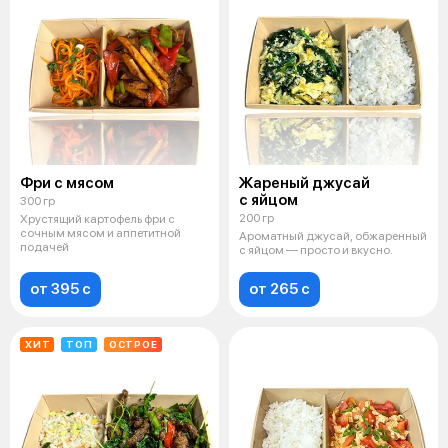
Фри с мясом
Жареный джусай
с яйцом
300 гр
200 гр
Хрустящий картофель фри с
сочным мясом и аппетитной
Ароматный джусай, обжаренный
подачей
с яйцом — просто и вкусно.
от 395 c
от 265 c
ХИТ
ТОП
ОСТРОЕ