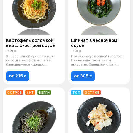
Картофель соломкой
Шпинат в чесночном
в кисло-остром соусе
соусе
170 гр.
170 гр.
Хит восточной кухни! Тонкая
Польза и вкус в одной тарелке!
соломка картофеля слегка
Нежные листья шпината
бланшируется и щедро
аккуратно бланшируются и
покрывается ярки
обволакивают
от 215 c
от 305 c
ОСТРОЕ
ХИТ
ВЕГГИ
ТОП
ОСТРОЕ