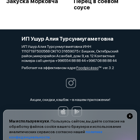
Закуска морковча
Перец в соевом
соусе
ИП Ушур Алия Турсунмугаметовна
ИП Ушур Алия Турсунмугаметовна ИНН
11107197500568 ОКПО 31659075 г. Бишкек, Октябрьский
район,микрорайон Асанбай, дом.9, кв. 12 Контактные
номера call центра +996554 88 88 44 +996708 88 88 44
Работает на эффективном ядре
Foodpicásso
ver. 3.2
Акции, скидки, кэшбэк − в нашем приложении!
Мы используем куки.
Пользуясь сайтом, вы даёте согласие на
обработку файлов cookie вашего браузера и использование
аналитических сервисов согласно нашей
политике
конфиденциальности
.