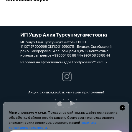
ИП Ушур Алия Турсунмугаметовна
ИП Ушур Алия Турсунмугаметовна ИНН
11107197500568 ОКПО 31659075 г. Бишкек, Октябрьский
район,микрорайон Асанбай, дом.9, кв. 12 Контактные
номера call центра +996554 88 88 44 +996708 88 88 44
Работает на эффективном ядре
Foodpicásso
ver. 3.2
Акции, скидки, кэшбэк − в нашем приложении!
Мы используем куки.
Пользуясь сайтом, вы даёте согласие на
обработку файлов cookie вашего браузера и использование
аналитических сервисов согласно нашей
политике
конфиденциальности
.