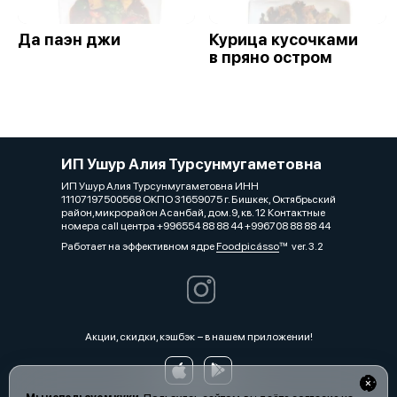
Да паэн джи
Курица кусочками
в пряно остром
ИП Ушур Алия Турсунмугаметовна
ИП Ушур Алия Турсунмугаметовна ИНН
11107197500568 ОКПО 31659075 г. Бишкек, Октябрьский
район,микрорайон Асанбай, дом.9, кв. 12 Контактные
номера call центра +996554 88 88 44 +996708 88 88 44
Работает на эффективном ядре
Foodpicásso
ver. 3.2
Акции, скидки, кэшбэк − в нашем приложении!