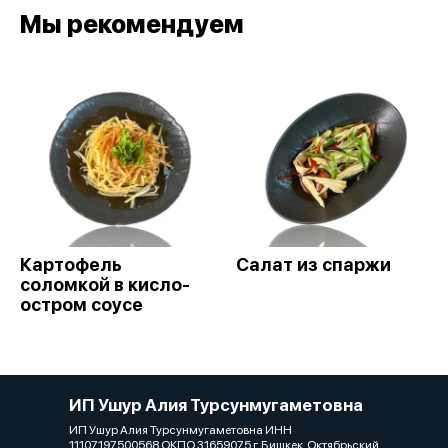
Мы рекомендуем
Картофель
Салат из спаржи
соломкой в кисло-
остром соусе
ИП Ушур Алия Турсунмугаметовна
ИП Ушур Алия Турсунмугаметовна ИНН
11107197500568 ОКПО 31659075 г. Бишкек, Октябрьский