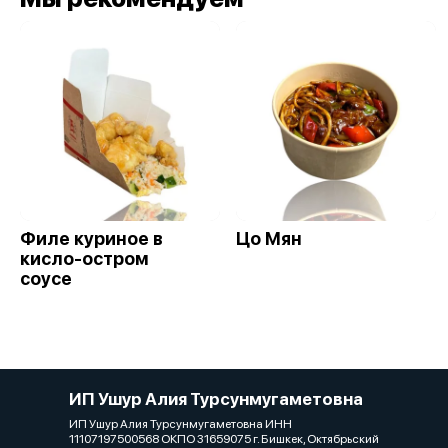
Филе куриное в
Цо Мян
кисло-остром
соусе
ИП Ушур Алия Турсунмугаметовна
ИП Ушур Алия Турсунмугаметовна ИНН
11107197500568 ОКПО 31659075 г. Бишкек, Октябрьский